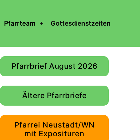
Pfarrteam
Gottesdienstzeiten
enü
Menü
ffnen
öffnen
Pfarrbrief August 2026
Ältere Pfarrbriefe
Pfarrei Neustadt/WN
mit Exposituren