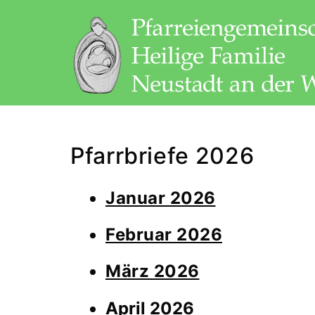
Zum
Inhalt
springen
Pfarreiengemeinschaft
Heilige
Pfarrbriefe 2026
Familie
Neustadt/WN
Januar 2026
Februar 2026
März 2026
April 2026