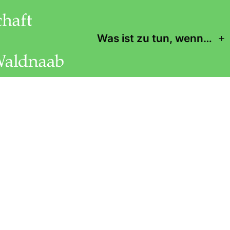
Was ist zu tun, wenn…
M
ö