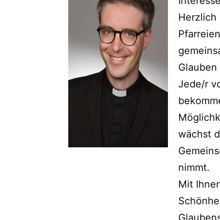
Interess
Herzlich 
Pfarreie
gemeinsa
Glauben 
Jede/r v
bekommen
Möglichk
wächst d
Gemeinsc
nimmt.
Mit Ihne
Schönhei
Glaubens