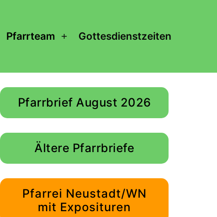
Pfarrteam
Gottesdienstzeiten
enü
Menü
ffnen
öffnen
Pfarrbrief August 2026
Ältere Pfarrbriefe
Pfarrei Neustadt/WN
mit Exposituren