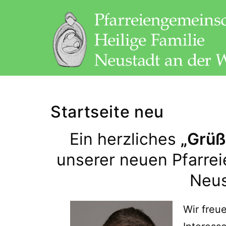
Zum
Inhalt
springen
Pfarreiengemeinschaft
Heilige
Startseite neu
Familie
Neustadt/WN
Ein herzliches
„Grüß
unserer neuen Pfarrei
Neus
Wir freu