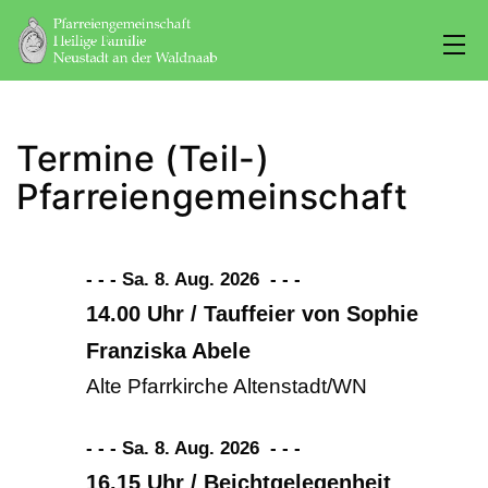
Zum
Inhalt
springen
Pfarreiengemeinschaft
Heilige
Termine (Teil-)
Familie
Pfarreiengemeinschaft
Neustadt/WN
- - - Sa. 8. Aug. 2026
-
-
-
14.00 Uhr / Tauffeier von Sophie
Franziska Abele
Alte Pfarrkirche Altenstadt/WN
- - - Sa. 8. Aug. 2026
-
-
-
16.15 Uhr / Beichtgelegenheit